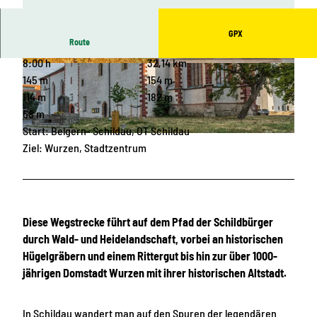
GPX
Route
8:00 h
32,14 km
© Andreas Schmidt, LEIPZIG REGION
© Andreas Schmidt, LEIPZIG REGION
145 m
154 m
114 m
182 m
68 m
Start: Belgern- Schildau, OT Schildau
© Philipp Kirschner |
CC-BY
Ziel: Wurzen, Stadtzentrum
Diese Wegstrecke führt auf dem Pfad der Schildbürger
durch Wald- und Heidelandschaft, vorbei an historischen
Hügelgräbern und einem Rittergut bis hin zur über 1000-
jährigen Domstadt Wurzen mit ihrer historischen Altstadt.
In Schildau wandert man auf den Spuren der legendären