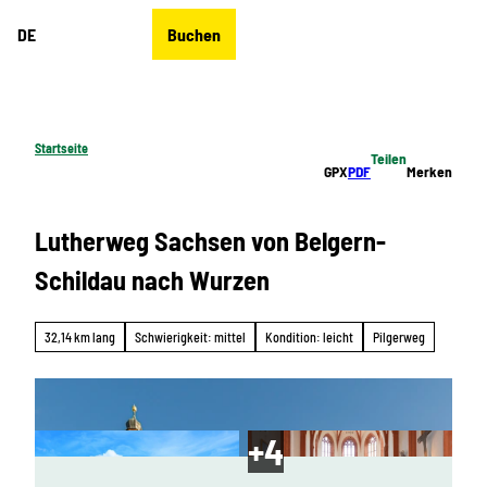
Z
DE
Buchen
u
Merkzettel
Suche
Menü
m
I
n
h
Startseite
Teilen
a
GPX
PDF
Merken
l
t
Lutherweg Sachsen von Belgern-
Schildau nach Wurzen
32,14 km lang
Schwierigkeit: mittel
Kondition: leicht
Pilgerweg