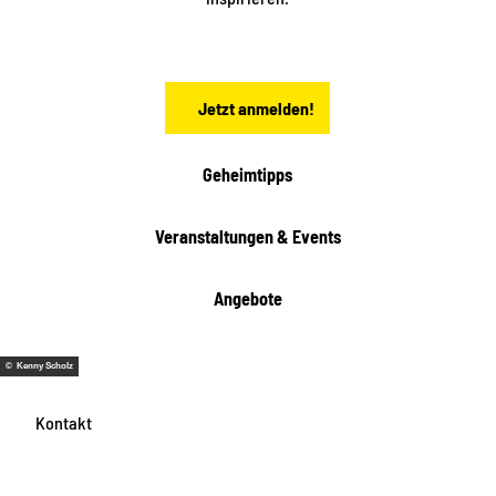
c
h
s
e
n
Jetzt anmelden!
Geheimtipps
Veranstaltungen & Events
Angebote
© Kenny Scholz
Kontakt