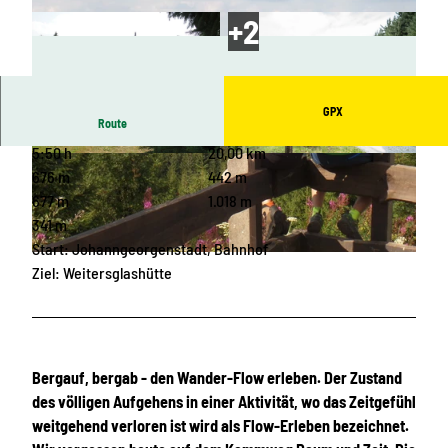
GPX
Route
5:50 h
20,00 km
© Birgit Knöbel, Erlebnisheimat Erzgebirge
© Dennis Stratmann, Tourismusverband Erzge
birge e.V. |
CC-BY
676 m
442 m
677 m
1.018 m
341 m
Start: Johanngeorgenstadt, Bahnhof
© Birgit Knöbel, Erlebnisheimat Erzgebirge
Ziel: Weitersglashütte
Bergauf, bergab - den Wander-Flow erleben. Der Zustand
des völligen Aufgehens in einer Aktivität, wo das Zeitgefühl
weitgehend verloren ist wird als Flow-Erleben bezeichnet.