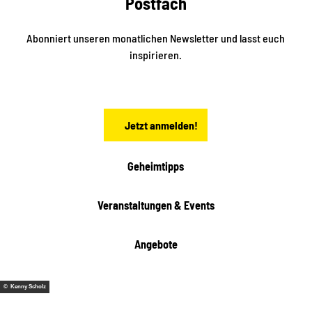
Postfach
e
i
n
n
S
Abonniert unseren monatlichen Newsletter und lasst euch
a
inspirieren.
c
h
s
e
n
Jetzt anmelden!
Geheimtipps
Veranstaltungen & Events
Angebote
© Kenny Scholz