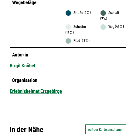
Wegebeläge
Straße (2%)
Asphalt
(7%)
Schotter
Weg (48%)
(15%)
Pfad (29%)
Autor:in
Birgit Knöbel
Organisation
Erlebnisheimat Erzgebirge
In der Nähe
Auf der Karte anschauen