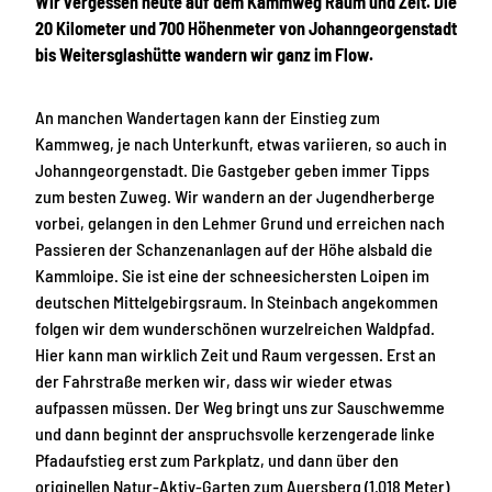
Wir vergessen heute auf dem Kammweg Raum und Zeit. Die
20 Kilometer und 700 Höhenmeter von Johanngeorgenstadt
bis Weitersglashütte wandern wir ganz im Flow.
An manchen Wandertagen kann der Einstieg zum
Kammweg, je nach Unterkunft, etwas variieren, so auch in
Johanngeorgenstadt. Die Gastgeber geben immer Tipps
zum besten Zuweg. Wir wandern an der Jugendherberge
vorbei, gelangen in den Lehmer Grund und erreichen nach
Passieren der Schanzenanlagen auf der Höhe alsbald die
Kammloipe. Sie ist eine der schneesichersten Loipen im
deutschen Mittelgebirgsraum. In Steinbach angekommen
folgen wir dem wunderschönen wurzelreichen Waldpfad.
Hier kann man wirklich Zeit und Raum vergessen. Erst an
der Fahrstraße merken wir, dass wir wieder etwas
aufpassen müssen. Der Weg bringt uns zur Sauschwemme
und dann beginnt der anspruchsvolle kerzengerade linke
Pfadaufstieg erst zum Parkplatz, und dann über den
originellen Natur-Aktiv-Garten zum Auersberg (1.018 Meter)