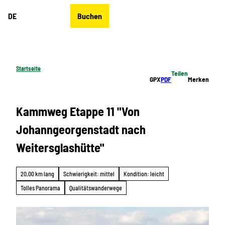
Z
DE
Buchen
u
Merkzettel
Suche
Menü
m
I
n
h
Startseite
Teilen
a
GPX
PDF
Merken
l
t
Kammweg Etappe 11 "Von
Johanngeorgenstadt nach
Weitersglashütte"
20,00 km lang
Schwierigkeit: mittel
Kondition: leicht
Tolles Panorama
Qualitätswanderwege