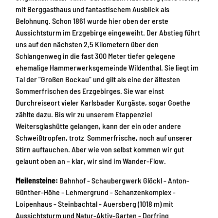
mit Berggasthaus und fantastischem Ausblick als
Belohnung. Schon 1861 wurde hier oben der erste
Aussichtsturm im Erzgebirge eingeweiht. Der Abstieg führt
uns auf den nächsten 2,5 Kilometern über den
Schlangenweg in die fast 300 Meter tiefer gelegene
ehemalige Hammerwerksgemeinde Wildenthal. Sie liegt im
Tal der "Großen Bockau" und gilt als eine der ältesten
Sommerfrischen des Erzgebirges. Sie war einst
Durchreiseort vieler Karlsbader Kurgäste, sogar Goethe
zählte dazu. Bis wir zu unserem Etappenziel
Weitersglashütte gelangen, kann der ein oder andere
Schweißtropfen, trotz Sommerfrische, noch auf unserer
Stirn auftauchen. Aber wie von selbst kommen wir gut
gelaunt oben an – klar, wir sind im Wander-Flow.
Meilensteine:
Bahnhof - Schaubergwerk Glöckl - Anton-
Günther-Höhe - Lehmergrund - Schanzenkomplex -
Loipenhaus - Steinbachtal - Auersberg (1018 m) mit
Aussichtsturm und Natur-Aktiv-Garten - Dorfring