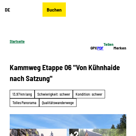
Z
DE
Buchen
u
Merkzettel
Suche
Menü
m
I
n
h
Startseite
Teilen
a
GPX
PDF
Merken
l
t
Kammweg Etappe 06 "Von Kühnhaide
nach Satzung"
13,97 km lang
Schwierigkeit: schwer
Kondition: schwer
Tolles Panorama
Qualitätswanderwege