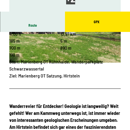
GPX
Route
4:00 h
13,97 km
© Franziska Consolati, Erlebnisheimat Erzgebir
© Birgit Knöbel, Erlebnisheimat Erzgebirge
ge |
CC-BY
185 m
5 m
700 m
890 m
190 m
Start: Marienberg OT Kühnhaide, Wanderparkplatz
© R.+D. B., Community
Schwarzwassertal
Ziel: Marienberg OT Satzung, Hirtstein
Wanderrevier für Entdecker! Geologie ist langweilig? Weit
gefehlt! Wer am Kammweg unterwegs ist, ist immer wieder
von interessanten geologischen Erscheinungen umgeben.
Am Hirtstein befindet sich gar eines der faszinierendsten