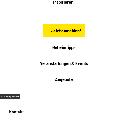
inspirieren.
c
h
s
e
n
Jetzt anmelden!
Geheimtipps
Veranstaltungen & Events
Angebote
© Kenny Scholz
Kontakt