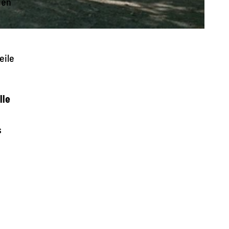
nen
eile
lle
s