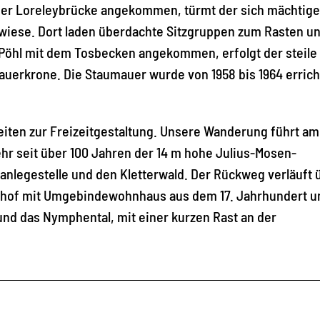
n der Loreleybrücke angekommen, türmt der sich mächtige
nwiese. Dort laden überdachte Sitzgruppen zum Rasten u
 Pöhl mit dem Tosbecken angekommen, erfolgt der steile
auerkrone. Die Staumauer wurde von 1958 bis 1964 errich
eiten zur Freizeitgestaltung. Unsere Wanderung führt am
hr seit über 100 Jahren der 14 m hohe Julius-Mosen-
anlegestelle und den Kletterwald. Der Rückweg verläuft 
ithof mit Umgebindewohnhaus aus dem 17. Jahrhundert u
 und das Nymphental, mit einer kurzen Rast an der