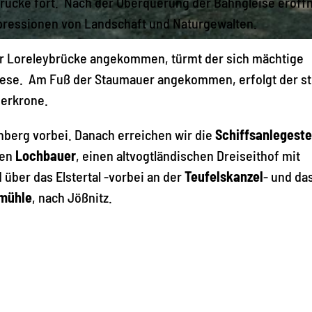
Brücke fort. Nach der Überquerung der Bahngleise eröff
mpressionen von Landschaft und Naturgewalten.
r Loreleybrücke angekommen, türmt der sich mächtige
wiese. Am Fuß der Staumauer angekommen, erfolgt der st
uerkrone.
berg vorbei. Danach erreichen wir die
Schiffsanlegeste
den
Lochbauer
, einen altvogtländischen Dreiseithof mit
ber das Elstertal -vorbei an der
Teufelskanzel
- und da
mühle
, nach Jößnitz.