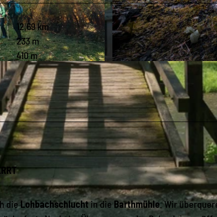
12,69 km
233 m
410 m
© Archiv Tourismusverband Vogtland, Patrick Weber |
C
ERRT
ch die
Lohbachschlucht
in die
Barthmühle
. Wir überquer