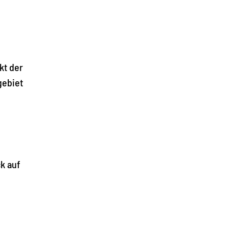
kt der
gebiet
k auf