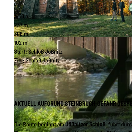
3:30 h
237 m
308 m
© Archiv Zweckverband Talsperre Pöhl, U. Loescher |
CC0
102 m
Start: Schloß Jößnitz
Ziel: Schloß Jößnitz
AKTUELL AUFGRUND STEINBRUCH-GEFAHR GESP
Die Route beginnt am
Jößnitzer Schloß
, führt dur