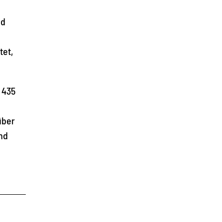
nd
tet,
 435
über
nd