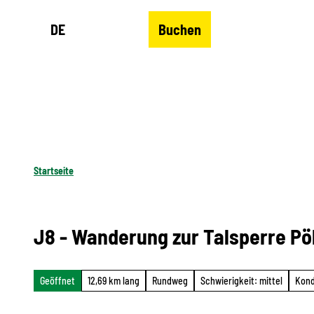
Z
DE
Buchen
u
Merkzettel
Suche
Menü
m
I
n
h
a
l
Startseite
t
J8 - Wanderung zur Talsperre Pö
Geöffnet
12,69 km lang
Rundweg
Schwierigkeit: mittel
Kond