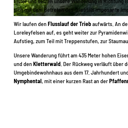
Elster und setzen unsere Wanderung in Richtung 
sich mit dem Betreten des Triebtals imposante I
© Archiv TVV, S. Theilig |
CC-BY-SA
Wir laufen den
Flusslauf der Trieb
aufwärts. An de
Loreleyfelsen auf, es geht weiter zur Pyramiden
Aufstieg, zum Teil mit Treppenstufen, zur Stauma
Unsere Wanderung führt am 435 Meter hohen Eisen
und den
Kletterwald
. Der Rückweg verläuft über 
Umgebindewohnhaus aus dem 17. Jahrhundert und ü
Nymphental
, mit einer kurzen Rast an der
Pfaffen