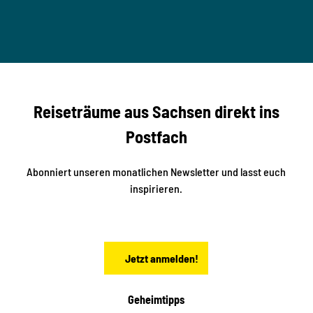
T
n
B
t
-
© Ma
a
S
rko U
nger
t
studi
i
o2me
r
dia
n
e
b
c
Reiseträume aus Sachsen direkt ins
k
i
e
k
Postfach
n
e
i
n
n
S
Abonniert unseren monatlichen Newsletter und lasst euch
a
inspirieren.
c
h
s
e
n
Jetzt anmelden!
Geheimtipps