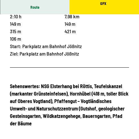
GPX
Route
2:10 h
7,98 km
149 m
149 m
315 m
421 m
106 m
Start: Parkplatz am Bahnhof Jößnitz
Ziel: Parkplatz am Bahnhof Jößnitz
Sehenswertes: NSG Elsterhang bei Röttis, Teufelskanzel
(markanter Grünsteinfelsen), Hornhübel (418 m, toller Blick
auf Oberes Vogtland), Pfaffengut – Vogtländisches
Umwelt- und Naturschutzzentrum (Gutshof, geologischer
Gesteinsgarten, Wildkatzengehege, Bauerngarten, Pfad
der Bäume