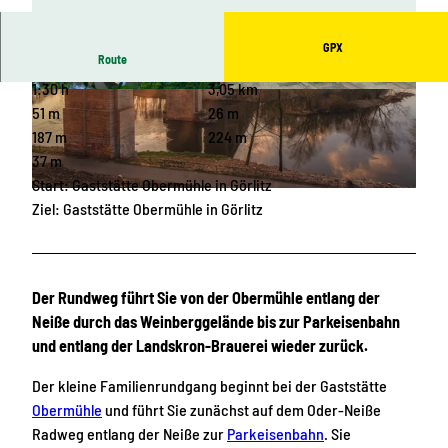
GPX
Route
1:30 h
3,05 km
© Lucie Staňková, Archiv Europastadt GörlitzZ
© Europastadt GörlitzZgorzelec GmbH |
gorzelec GmbH |
CC-BY-SA
CC-BY-SA
51 m
26 m
187 m
224 m
37 m
Start: Gaststätte Obermühle in Görlitz
© Felix Leda, Europastadt GörlitzZgorzelec GmbH
Ziel: Gaststätte Obermühle in Görlitz
Der Rundweg führt Sie von der Obermühle entlang der
Neiße durch das Weinberggelände bis zur Parkeisenbahn
und entlang der Landskron-Brauerei wieder zurück.
Der kleine Familienrundgang beginnt bei der Gaststätte
Obermühle
und führt Sie zunächst auf dem Oder-Neiße
Radweg entlang der Neiße zur
Parkeisenbahn
. Sie