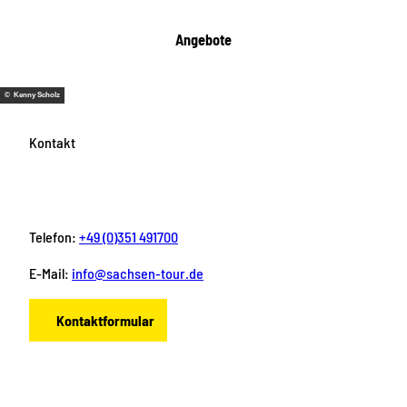
Angebote
© Kenny Scholz
Kontakt
Telefon:
+49 (0)351 491700
E-Mail:
info@sachsen-tour.de
Kontaktformular
F
I
Y
P
L
a
n
o
i
i