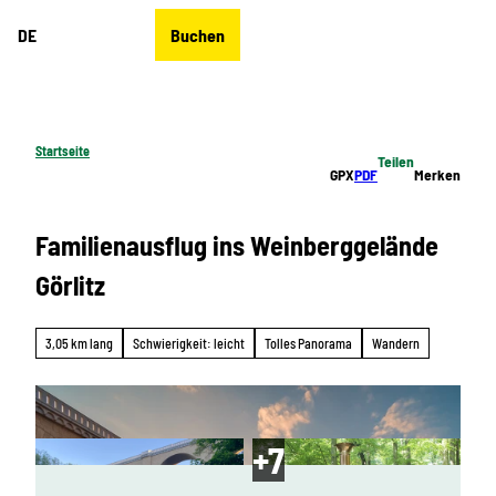
Z
DE
Buchen
u
Merkzettel
Suche
Menü
m
I
n
h
Startseite
Teilen
a
GPX
PDF
Merken
l
t
Familienausflug ins Weinberggelände
Görlitz
3,05 km lang
Schwierigkeit: leicht
Tolles Panorama
Wandern