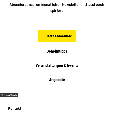
n
S
Abonniert unseren monatlichen Newsletter und lasst euch
a
inspirieren.
c
h
s
e
n
Jetzt anmelden!
Geheimtipps
Veranstaltungen & Events
Angebote
© Kenny Scholz
Kontakt