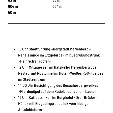
63 m
63 m
604 m
654 m
50 m
10 Uhr Stadtführung »Bergstadt Marienberg –
Renaissance im Erzgebirge« mit Begrüßungstrunk
»Heinrich’s Tropfen«
12 Uhr Mittagessen im Ratskeller Marienberg oder
Restaurant Roßtunnel im Hotel »Weißes Roß« (beides
im Stadtzentrum)
14:30 Uhr Besichtigung des Besucherbergwerkes
»Pferdegöpel auf dem Rudolphschacht in Lauta«
16 Uhr Kaffeetrinken im Berghotel »Drei-Brüder-
Höhe« mit Erzgebirgsrundblick vom hiesigen
Aussichtsturm