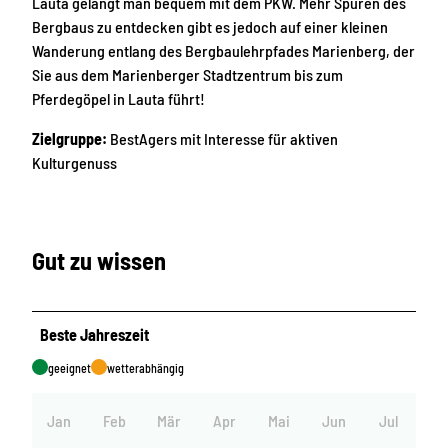
Lauta gelangt man bequem mit dem PKW. Mehr Spuren des
Bergbaus zu entdecken gibt es jedoch auf ei­ner kleinen
Wanderung entlang des Bergbaulehrpfades Marienberg, der
Sie aus dem Marienberger Stadtzentrum bis zum
Pferdegöpel in Lauta führt!
Zielgruppe:
BestAgers mit Interesse für aktiven
Kulturgenuss
Gut zu wissen
Beste Jahreszeit
geeignet
wetterabhängig
Jan
Feb
Mär
Apr
Mai
Jun
Jul