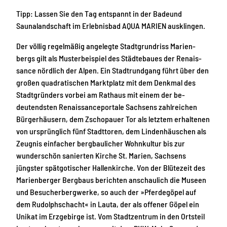
Tipp: Lassen Sie den Tag entspannt in der Badeund
Saunalandschaft im Erlebnisbad AQUA MARIEN ausklingen.
Der völlig regelmäßig angelegte Stadtgrundriss Marien­
bergs gilt als Musterbeispiel des Städtebaues der Renais­
sance nördlich der Alpen. Ein Stadtrundgang führt über den
großen quadratischen Marktplatz mit dem Denkmal des
Stadtgründers vorbei am Rathaus mit einem der be­
deutendsten Renaissanceportale Sachsens zahlreichen
Bürgerhäusern, dem Zschopauer Tor als letztem erhalte­nen
von ursprünglich fünf Stadttoren, dem Lindenhäus­chen als
Zeugnis einfacher bergbaulicher Wohnkultur bis zur
wunderschön sanierten Kirche St. Marien, Sachsens
jüngster spätgotischer Hallenkirche. Von der Blütezeit des
Marienberger Bergbaus berichten anschaulich die Mu­seen
und Besucherbergwerke, so auch der »Pferdegöpel auf
dem Rudolphschacht« in Lauta, der als offener Göpel ein
Unikat im Erzgebirge ist. Vom Stadtzentrum in den Ortsteil