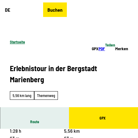
Z
DE
Buchen
u
Merkzettel
Suche
Menü
m
I
n
h
Startseite
Teilen
a
GPX
PDF
Merken
l
t
Erlebnistour in der Bergstadt
Marienberg
5,56 km lang
Themenweg
GPX
Route
1:28 h
5,56 km