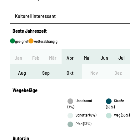
Kulturell interessant
Beste Jahreszeit
geeignet
wetterabhängig
Jan
Feb
Mär
Apr
Mai
Jun
Jul
Aug
Sep
Okt
Nov
Dez
Wegebeläge
Unbekannt
Straße
(7%)
(39%)
Schotter (6%)
Weg (35%)
Pfad (13%)
Autor:in