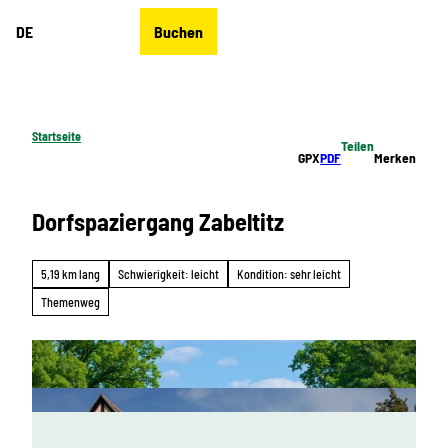
Z
DE
Buchen
u
Merkzettel
Suche
Menü
m
I
n
h
Startseite
Teilen
a
GPX
PDF
Merken
l
t
Dorfspaziergang Zabeltitz
5,19 km lang
Schwierigkeit: leicht
Kondition: sehr leicht
Themenweg