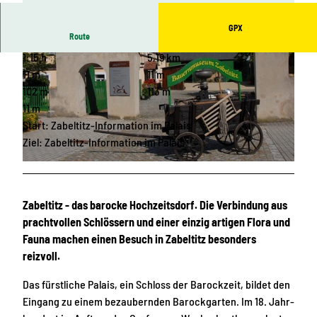
GPX
Route
1:15 h
5,19 km
11 m
11 m
102 m
113 m
11 m
Start: Zabeltitz-Information im Palais
© Dresden Elbland
Ziel: Zabeltitz-Information im Palais
© Steffen Peschel, Stadt Grossenhain
Zabeltitz - das barocke Hochzeitsdorf. Die Verbindung aus
prachtvollen Schlössern und einer einzig­ artigen Flora und
Fauna machen einen Besuch in Zabeltitz be­sonders
reizvoll.
Das fürstliche Palais, ein Schloss der Barockzeit, bildet den
Eingang zu einem bezaubernden Barockgarten. Im 18. Jahr­