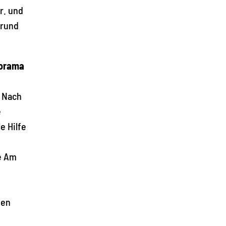
r. und
Grund
norama
. Nach
e
e Hilfe
ße Am
gen