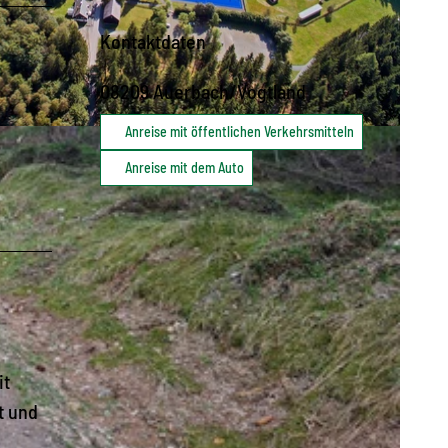
Kontaktdaten
08209
Auerbach/Vogtland
Anreise mit öffentlichen Verkehrsmitteln
Anreise mit dem Auto
it
t und