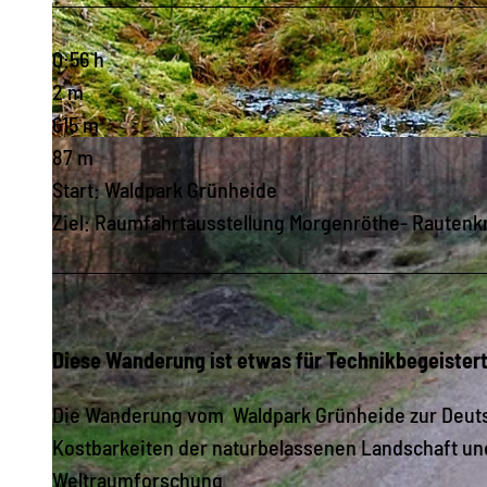
0:56 h
2 m
615 m
© Archiv Stadt Auerbach, Engelmann Design |
CC-BY-SA
87 m
Start: Waldpark Grünheide
Ziel: Raumfahrtausstellung Morgenröthe- Rautenk
Diese Wanderung ist etwas für Technikbegeistert
Die Wanderung vom Waldpark Grünheide zur Deuts
Kostbarkeiten der naturbelassenen Landschaft und
Weltraumforschung.