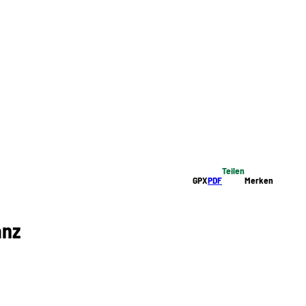
Teilen
GPX
PDF
Merken
anz