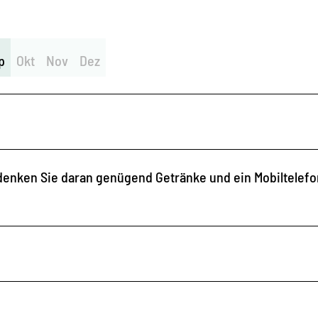
p
Okt
Nov
Dez
d denken Sie daran genügend Getränke und ein Mobiltelefo