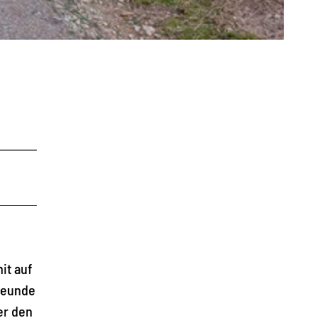
it auf
Freunde
er den