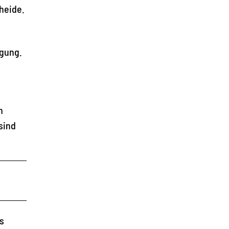
heide.
ügung.
n
sind
s