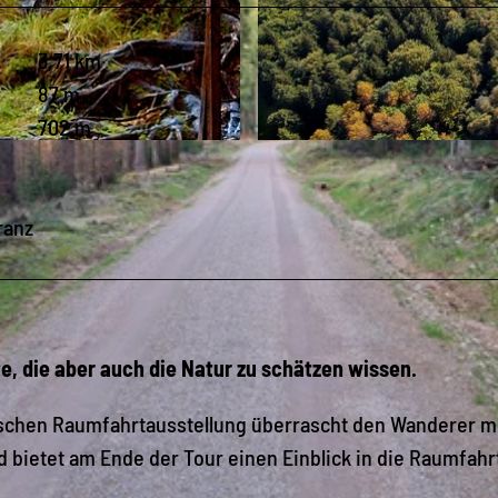
3,71 km
87 m
702 m
© Archiv Waldpark Grünheide |
CC-BY-SA
ranz
e, die aber auch die Natur zu schätzen wissen.
chen Raumfahrtausstellung überrascht den Wanderer m
 bietet am Ende der Tour einen Einblick in die Raumfahr