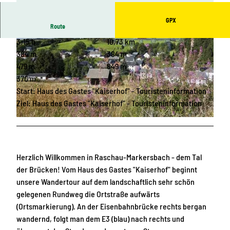
GPX
Route
3:15 h
10,73 km
384 m
384 m
479 m
849 m
370 m
Start: Haus des Gastes "Kaiserhof" - Touristeninformation
© Georg Ulrich Dostmann, Tourismusverband Erzgebirge |
CC-BY
Ziel: Haus des Gastes "Kaiserhof" - Touristeninformation
© Tourismusverband Erzgebirge
Herzlich Willkommen in Raschau-Markersbach - dem Tal
der Brücken! Vom Haus des Gastes "Kaiserhof" beginnt
unsere Wandertour auf dem landschaftlich sehr schön
gelegenen Rundweg die Ortstraße aufwärts
(Ortsmarkierung). An der Eisenbahnbrücke rechts bergan
wandernd, folgt man dem E3 (blau) nach rechts und