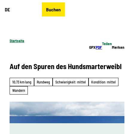
Z
DE
Buchen
u
Merkzettel
Suche
Menü
m
I
n
h
Startseite
Teilen
a
GPX
PDF
Merken
l
t
Auf den Spuren des Hundsmarterweibl
10,73 km lang
Rundweg
Schwierigkeit: mittel
Kondition: mittel
Wandern