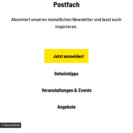
k
Postfach
n
e
i
n
n
S
Abonniert unseren monatlichen Newsletter und lasst euch
a
inspirieren.
c
h
s
e
n
Jetzt anmelden!
Geheimtipps
Veranstaltungen & Events
Angebote
© Kenny Scholz