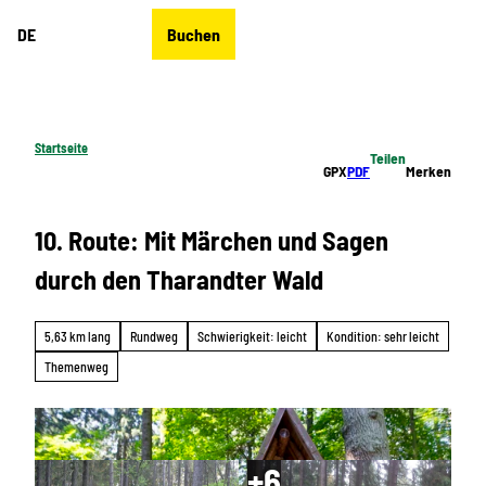
Z
DE
Buchen
u
Merkzettel
Suche
Menü
m
I
n
h
Startseite
Teilen
a
GPX
PDF
Merken
l
t
10. Route: Mit Märchen und Sagen
durch den Tharandter Wald
5,63 km lang
Rundweg
Schwierigkeit: leicht
Kondition: sehr leicht
Themenweg