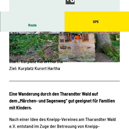
GPX
Route
1:30 h
5,63 km
© Alexander Jäkel, Andre Kaiser |
CC-BY-ND
© Alexander Jäkel, Andre Kaiser |
CC-BY-ND
96 m
96 m
330 m
407 m
77 m
Start: Kurplatz Kurort Hartha
© Robert Michael |
CC-BY-ND
Ziel: Kurplatz Kurort Hartha
Eine Wanderung durch den Tharandter Wald auf
dem „Märchen- und Sagenweg“ gut geeignet für Familien
mit Kindern.
Nach einer Idee des Kneipp-Vereines am Tharandter Wald
e.V. entstand im Zuge der Betreuung von Kneipp-