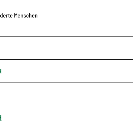
nderte Menschen
H
H