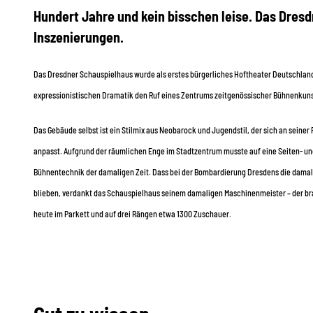
Hundert Jahre und kein bisschen leise. Das Dres
Inszenierungen.
Das Dresdner Schauspielhaus wurde als erstes bürgerliches Hoftheater Deutschland
expressionistischen Dramatik den Ruf eines Zentrums zeitgenössischer Bühnenkuns
Das Gebäude selbst ist ein Stilmix aus Neobarock und Jugendstil, der sich an sei
anpasst. Aufgrund der räumlichen Enge im Stadtzentrum musste auf eine Seiten- un
Bühnentechnik der damaligen Zeit. Dass bei der Bombardierung Dresdens die dama
blieben, verdankt das Schauspielhaus seinem damaligen Maschinenmeister – der br
heute im Parkett und auf drei Rängen etwa 1300 Zuschauer.