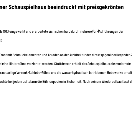
dner Schauspielhaus beeindruckt mit preisgekrönten
s 1913 eingeweiht und erarbeitete sich schon bald durch mehrere (Ur-)Aufführungen der
t.
ner Front mit Schmuckelementen und Arkaden an der Architektur des direkt gegenüberliegenden
d eine Hinterbühne verzichtet werden. Stattdessen erhielt das Schauspielhaus die modernste
ls neuartige Versenk-Schiebe-Bühne und die wasserhydraulisch betriebenen Hebewerke erhal
achte bei jedem Luftalarm die Bühnenpodien in Sicherheit. Nach seinem Wiederaufbau fasst 