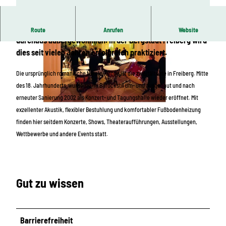
Eine Kirche als Konzert- und Tagungshalle – das ist
Route
Anrufen
Website
durchaus außergewöhnlich. In der Bergstadt Freiberg wird
dies seit vielen Jahren erfolgreich praktiziert.
Die ursprünglich romanische Nikolaikirche ist die zweitälteste in Freiberg. Mitte
des 18. Jahrhunderts wurde sie im Barockstil um- und ausgebaut und nach
erneuter Sanierung 2002 als Konzert- und Tagungshalle wieder eröffnet. Mit
© Manfred Lohse
exzellenter Akustik, flexibler Bestuhlung und komfortabler Fußbodenheizung
finden hier seitdem Konzerte, Shows, Theateraufführungen, Ausstellungen,
© Konzert- und Tagungshalle Nikolaikirche
Wettbewerbe und andere Events statt.
Gut zu wissen
Barrierefreiheit