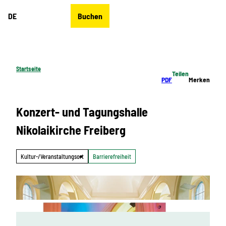
Z
DE
Buchen
u
Merkzettel
Suche
Menü
m
I
n
h
Startseite
Teilen
a
PDF
Merken
l
t
Konzert- und Tagungshalle
Nikolaikirche Freiberg
Kultur-/Veranstaltungsort
Barrierefreiheit