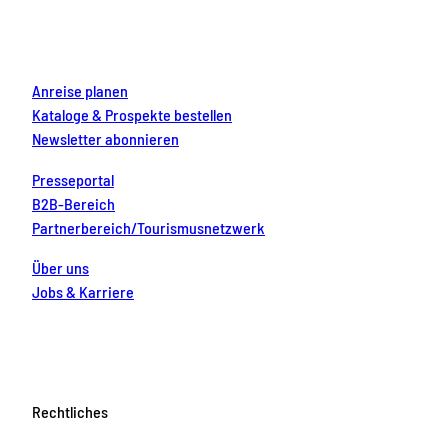
o
r
e
e
i
k
a
s
n
m
t
Anreise planen
Kataloge & Prospekte bestellen
Newsletter abonnieren
Presseportal
B2B-Bereich
Partnerbereich/Tourismusnetzwerk
Über uns
Jobs & Karriere
Rechtliches