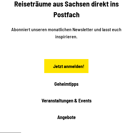
Reiseträume aus Sachsen direkt ins
d
t
e
a
Postfach
K
d
l
e
t
i
Abonniert unseren monatlichen Newsletter und lasst euch
s
n
inspirieren.
c
s
t
h
ä
ö
d
n
t
Jetzt anmelden!
e
h
e
i
Geheimtipps
t
e
Veranstaltungen & Events
n
Angebote