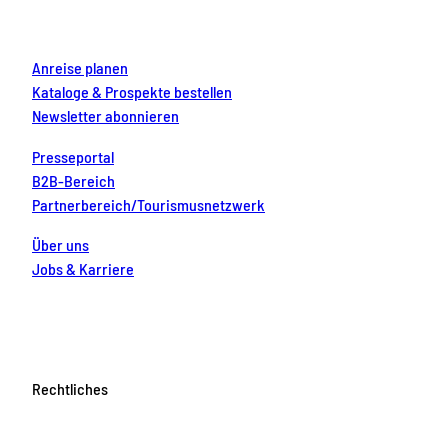
k
a
s
n
m
t
Anreise planen
Kataloge & Prospekte bestellen
Newsletter abonnieren
Presseportal
B2B-Bereich
Partnerbereich/Tourismusnetzwerk
Über uns
Jobs & Karriere
Rechtliches