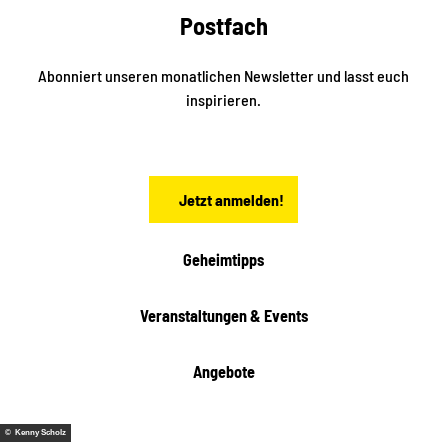
e
a
Postfach
K
d
l
e
t
i
Abonniert unseren monatlichen Newsletter und lasst euch
s
n
inspirieren.
c
s
t
h
ä
ö
d
n
t
Jetzt anmelden!
e
h
e
i
Geheimtipps
t
e
Veranstaltungen & Events
n
Angebote
© Kenny Scholz