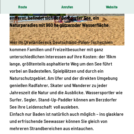
Route
Anrufen
Website
Nur wenige Minuten von der historischen Görlitzer Altstadt
entfernt, befindet sich der Berzdorfer See, ein
© Europastadt GörlitzZgorzelec GmbH, Archiv
© Europastadt GörlitzZgorzelec GmbH, Archiv
Europastadt GörlitzZgorzelec GmbH |
Europastadt GörlitzZgorzelec GmbH |
CC-BY-SA
CC-BY-SA
Naturparadies mit 960 ha glitzernder Wasserfläche.
Hier im Dreiländereck Deutschland-Polen-Tschechien
kommen Familien und Freizeitbesucher mit ganz
© Europastadt GörlitzZgorzelec GmbH, Archiv Europastadt GörlitzZgorzelec GmbH |
CC-BY-SA
unterschiedlichen Interessen auf ihre Kosten: der 16km
lange, größtenteils asphaltierte Weg um den See führt
vorbei an Badestellen, Spielplätzen und durch ein
Naturschutzgebiet. Am Ufer und der direkten Umgebung
genießen Radfahrer, Skater und Wanderer zu jeder
Jahreszeit die Natur und die Ausblicke. Wassersportler wie
Surfer, Segler, Stand-Up-Paddler können am Berzdorfer
See ihre Leidenschaft voll ausleben.
Einfach nur Baden ist natürlich auch möglich – ins glasklare
und erfrischende Seewasser können Sie gleich von
mehreren Strandbereichen aus eintauchen.