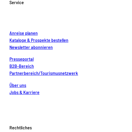
Service
o
r
e
e
i
k
a
s
n
m
t
Anreise planen
Kataloge & Prospekte bestellen
Newsletter abonnieren
Presseportal
B2B-Bereich
Partnerbereich/Tourismusnetzwerk
Über uns
Jobs & Karriere
Rechtliches