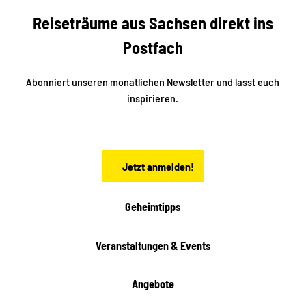
S
n
Reiseträume aus Sachsen direkt ins
d
t
e
a
Postfach
K
d
l
e
t
i
Abonniert unseren monatlichen Newsletter und lasst euch
s
n
inspirieren.
c
s
t
h
ä
ö
d
n
t
Jetzt anmelden!
e
h
e
i
Geheimtipps
t
e
Veranstaltungen & Events
n
Angebote