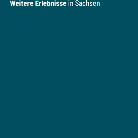
Weitere Erlebnisse
in Sachsen
K
u
l
M
u