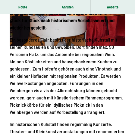
Das 2012 vom Künstlerpaar Jeanette & Thomas Ender
Route
Anrufen
Website
erworbende Bauernhaus aus dem Jahre 1868 wird
© Bettina Weiner , Hofcafé & Hoftheater zu Pro
© Markus Hellmer , Hofcafé & Hoftheater zu Pr
Stück für Stück nach historischem Vorbild saniert und
schwitz
oschwitz
wieder hergestellt.
Ein besonderes Flair besitzt der historische Kuhstall mit
seinen Rundsäulen und Gewölben. Dort finden max. 50
© Bettina Weiner , Hofcafé & Hoftheater zu Proschwitz
Personen Platz, um das Ambiente bei regionalem Wein,
kleinen Köstlichkeiten und hausgebackenem Kuchen zu
geniessen. Zum Hofcafé gehören auch eine Vinothek und
ein kleiner Hofladen mit regionalen Produkten. Es werden
Weinverkostungen angeboten, Führungen in den
Weinbergen vis a vis der Albrechtsburg können gebucht
werden, gern auch mit künstlerischem Rahmenprogramm.
Picknickkörbe für ein idyllisches Picknick in den
Weinbergen werden auf Vorbestellung arrangiert.
Im historischen Kuhstall finden regelmäßig Konzerte,
Theater- und Kleinkunstveranstaltungen mit renommierten