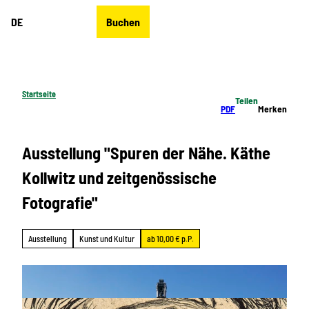
Z
DE
Buchen
u
Merkzettel
Suche
Menü
m
I
n
h
Startseite
Teilen
a
PDF
Merken
l
t
Ausstellung "Spuren der Nähe. Käthe
Kollwitz und zeitgenössische
Fotografie"
Ausstellung
Kunst und Kultur
ab 10,00 € p.P.