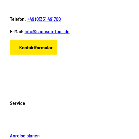
Telefon:
+49 (0)351 491700
E-Mail:
info@sachsen-tour.de
Kontaktformular
F
I
Y
P
L
a
n
o
i
i
c
s
u
n
n
e
t
T
t
k
b
a
u
e
e
o
g
b
r
d
Service
o
r
e
e
i
k
a
s
n
m
t
Anreise planen