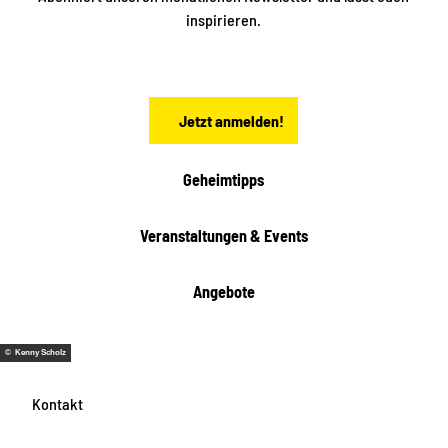
s
n
inspirieren.
c
s
t
h
ä
ö
d
n
t
Jetzt anmelden!
e
h
e
i
Geheimtipps
t
e
Veranstaltungen & Events
n
Angebote
© Kenny Scholz
Kontakt