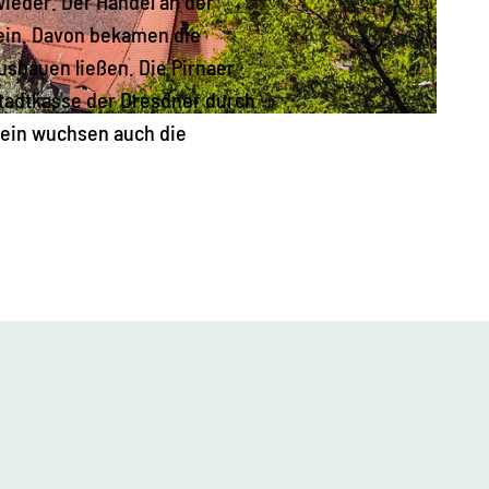
wieder. Der Handel an der
tein. Davon bekamen die
usbauen ließen. Die Pirnaer
Stadtkasse der Dresdner durch
tsein wuchsen auch die