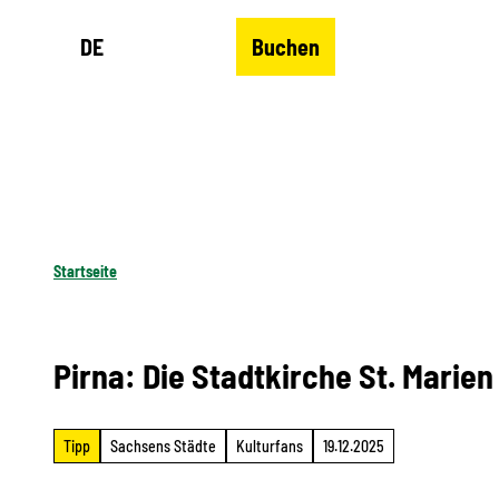
Z
DE
Buchen
u
Merkzettel
Suche
Menü
m
I
n
h
a
l
Startseite
t
Pirna: Die Stadtkirche St. Marien
Tipp
Sachsens Städte
Kulturfans
19.12.2025