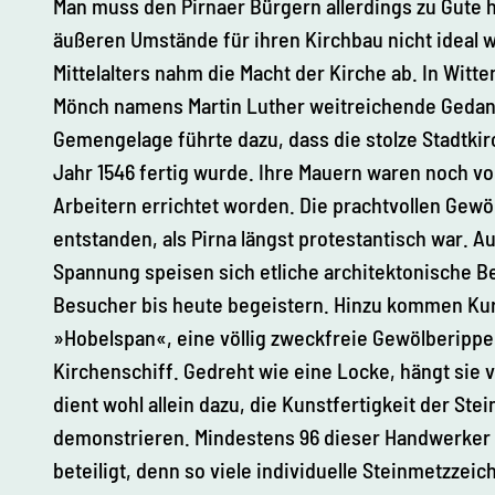
Man muss den Pirnaer Bürgern allerdings zu Gute h
äußeren Umstände für ihren Kirchbau nicht ideal
Mittelalters nahm die Macht der Kirche ab. In Witt
Mönch namens Martin Luther weitreichende Gedan
Gemengelage führte dazu, dass die stolze Stadtkirc
Jahr 1546 fertig wurde. Ihre Mauern waren noch vo
Arbeitern errichtet worden. Die prachtvollen Gew
entstanden, als Pirna längst protestantisch war. A
Spannung speisen sich etliche architektonische B
Besucher bis heute begeistern. Hinzu kommen Kur
»Hobelspan«, eine völlig zweckfreie Gewölberippe
Kirchenschiff. Gedreht wie eine Locke, hängt sie 
dient wohl allein dazu, die Kunstfertigkeit der Ste
demonstrieren. Mindestens 96 dieser Handwerker
beteiligt, denn so viele individuelle Steinmetzzei