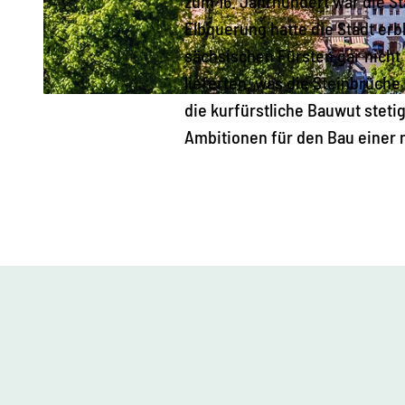
zum 16. Jahrhundert war die Sta
Elbquerung hatte die Stadt er
sächsischen Fürsten gar nicht 
lieferten, was die Steinbrüch
© TV Sächsische Schweiz, Sylvio Dittrich
die kurfürstliche Bauwut steti
Ambitionen für den Bau einer 