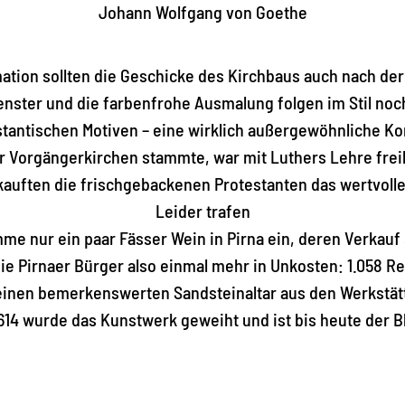
Johann Wolfgang von Goethe
tion sollten die Geschicke des Kirchbaus auch nach der 
enster und die farbenfrohe Ausmalung folgen im Stil noch
estantischen Motiven – eine wirklich außergewöhnliche K
der Vorgängerkirchen stammte, war mit Luthers Lehre frei
kauften die frischgebackenen Protestanten das wertvolle 
Leider trafen
me nur ein paar Fässer Wein in Pirna ein, deren Verkauf
die Pirnaer Bürger also einmal mehr in Unkosten: 1.058 R
n einen bemerkenswerten Sandsteinaltar aus den Werkstät
14 wurde das Kunstwerk geweiht und ist bis heute der B