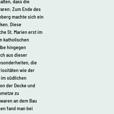
alten, dass die
 waren: Zum Ende des
enberg machte sich ein
ken. Diese
he St. Marien erst im
n katholischen
ölbe hingegen
uch aus dieser
esonderheiten, die
iositäten wie der
 im südlichen
von der Decke und
inmetze zu
 waren an dem Bau
chen fand man bei