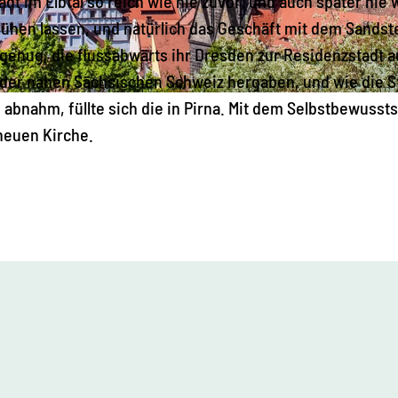
dt im Elbtal so reich wie nie zuvor, und auch später nie 
blühen lassen, und natürlich das Geschäft mit dem Sands
genug, die flussabwärts ihr Dresden zur Residenzstadt a
e der nahen Sächsischen Schweiz hergaben, und wie die 
g abnahm, füllte sich die in Pirna. Mit dem Selbstbewuss
neuen Kirche.