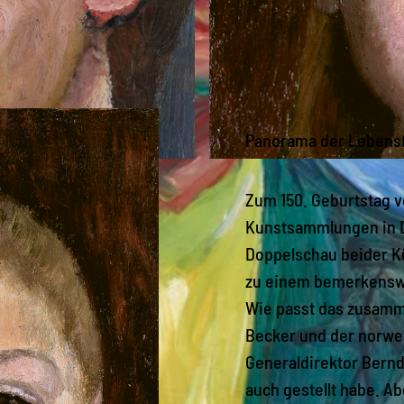
Panorama der Lebens
© © Städel Museum, Frankfurt am Main
Zum 150. Geburtstag 
Kunstsammlungen in D
Doppelschau beider K
zu einem bemerkenswe
Wie passt das zusamm
Becker und der norwe
Generaldirektor Bernd
auch gestellt habe. Ab