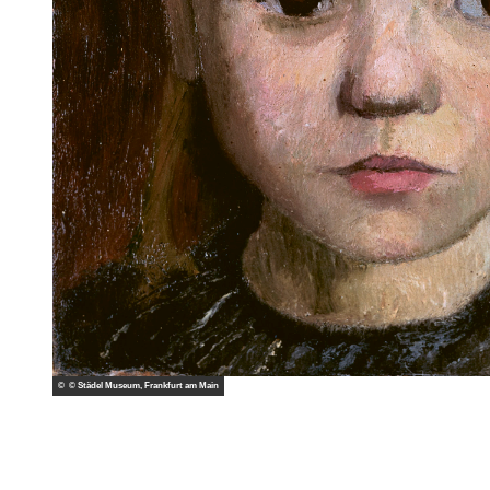
© Munchmuseet, Oslo, Ove Kvavik
© © Städel Museum, Frankfurt am Main