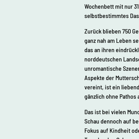
Wochenbett mit nur 31
selbstbestimmtes Dase
Zurück blieben 750 Ge
ganz nah am Leben sein
das an ihren eindrückl
norddeutschen Landsch
unromantische Szenen
Aspekte der Muttersch
vereint, ist ein liebe
© Sta
atlich
e Kun
stsam
gänzlich ohne Pathos
mlun
gen D
resde
n, Fot
o: Oli
ver Ki
Das ist bei vielen Mun
llig
Schau dennoch auf be
Fokus auf Kindheit od