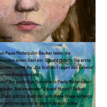
fragen
von Paula Modersohn-Becker laden die
resden einen Gast ein: Edvard Munch. Die erste
ünstler macht die „Die Großen Fragen des Lebens“
rten Kunsterlebnis.
en? Die gebürtige Dresdnerin Paula Modersohn-
gische „Nationalmaler“ Edvard Munch? Selbst
 Ebert gibt zu, dass der sich diese Frage anfangs
er jetzt verspricht er dem Publikum voller