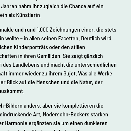
 Jahren nahm ihr zugleich die Chance auf ein
in als Künstlerin.
mälde und rund 1.000 Zeichnungen einer, die stets
 wollte – in allen seinen Facetten. Deutlich wird
ichen Kinderporträts oder den stillen
aften in ihren Gemälden. Sie zeigt gänzlich
 des Landlebens und macht die unterschiedlichen
aft immer wieder zu ihrem Sujet. Was alle Werke
nder Blick auf die Menschen und die Natur, der
© Sta
atlich
e Kun
stsam
 auskommt.
mlun
gen D
resde
n, Fot
o: Oli
ver Ki
ch-Bildern anders, aber sie komplettieren die
llig
eindruckende Art. Modersohn-Beckers starken
er Harmonie ergänzten sie um einen dunkleren