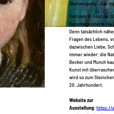
Überzeugung: „Das mac
Seit dem 8. Februar 2
Kunstbegeisterte bis 
Denn tatsächlich nähe
Fragen des Lebens, vo
dazwischen Liebe, Sch
immer wieder: die Nat
Becker und Munch kau
Kunst mit überraschen
wird so zum Steinche
20. Jahrhundert.
Website zur
Ausstellung
:
https://