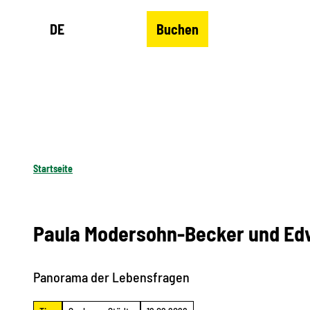
Z
DE
Buchen
u
Merkzettel
Suche
Menü
m
I
n
h
a
l
Startseite
t
Paula Modersohn-Becker und Edv
Panorama der Lebensfragen