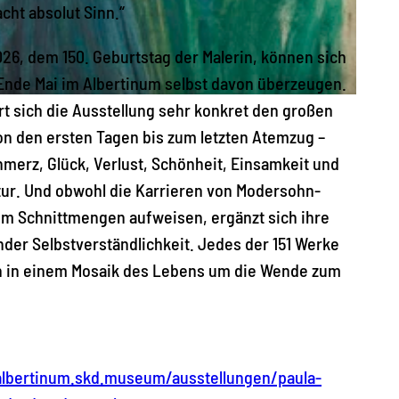
ht absolut Sinn.“
026, dem 150. Geburtstag der Malerin, können sich
Ende Mai im Albertinum selbst davon überzeugen.
rt sich die Ausstellung sehr konkret den großen
n den ersten Tagen bis zum letzten Atemzug –
merz, Glück, Verlust, Schönheit, Einsamkeit und
ur. Und obwohl die Karrieren von Modersohn-
m Schnittmengen aufweisen, ergänzt sich ihre
der Selbstverständlichkeit. Jedes der 151 Werke
n in einem Mosaik des Lebens um die Wende zum
albertinum.skd.museum/ausstellungen/paula-