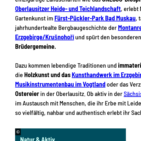
Oberlausitzer Heide- und Teichlandschaft
, erlebt
Gartenkunst im
Fürst-Pückler-Park Bad Muskau
, 
jahrhundertealte Bergbaugeschichte der
Montanr
Erzgebirge/Krušnohoří
und spürt den besonderen
Brüdergemeine.
Dazu kommen lebendige Traditionen und
immateri
die
Holzkunst und das
Kunsthandwerk im Erzgebi
Musikinstrumentenbau im Vogtland
oder das Ver
Ostereier
in der Oberlausitz. Ob aktiv in der
Sächsi
im Austausch mit Menschen, die ihr Erbe mit Leid
so vielfältig, nahbar und authentisch erlebt ihr Sa
©
Natur & Aktiv