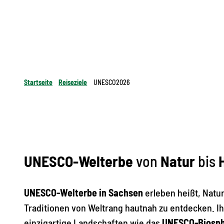
Startseite
Reiseziele
UNESCO2026
UNESCO-Welterbe
von
Natur
bis
H
UNESCO-Welterbe in Sachsen
erleben heißt, Natu
Traditionen von Weltrang hautnah zu entdecken. Ihr
einzigartige Landschaften wie das
UNESCO-Biosph