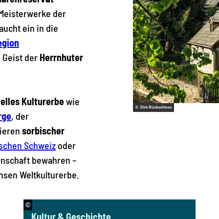
 Meisterwerke der
taucht ein in die
egion
 Geist der
Herrnhuter
elles Kulturerbe
wie
© Dirk Rückschloss
rge
, der
zieren
sorbischer
schen Schweiz
oder
enschaft bewahren –
chsen Weltkulturerbe.
©
Kultur & Geschichte