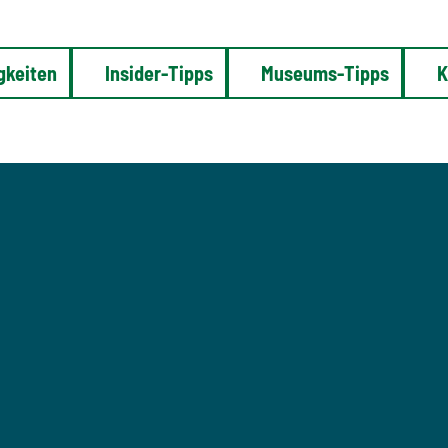
gkeiten
Insider-Tipps
Museums-Tipps
K