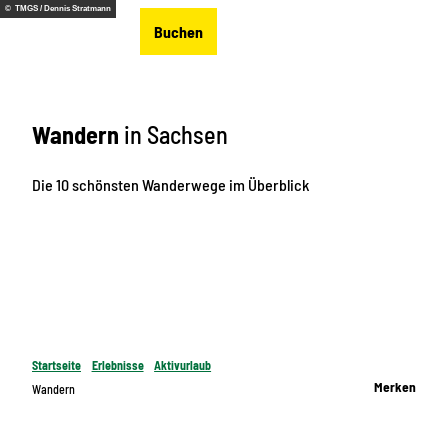
Z
© TMGS / Dennis Stratmann
DE
Buchen
u
Merkzettel
Suche
Menü
m
I
n
Wandern
in Sachsen
h
a
l
Die 10 schönsten Wanderwege im Überblick
t
Startseite
Erlebnisse
Aktivurlaub
Merken
Wandern