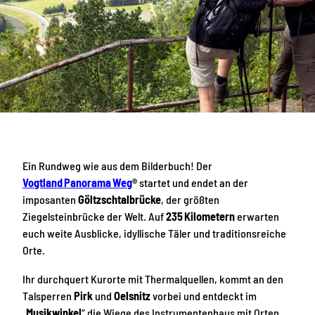
Ein Rundweg wie aus dem Bilderbuch! Der
Vogtland Panorama Weg
®
startet und endet an der
imposanten
Göltzschtalbrücke
, der größten
Ziegelsteinbrücke der Welt. Auf
235 Kilometern
erwarten
euch weite Ausblicke, idyllische Täler und traditionsreiche
Orte.
Ihr durchquert Kurorte mit Thermalquellen, kommt an den
Talsperren
Pirk
und
Oelsnitz
vorbei und entdeckt im
„
Musikwinkel
“ die Wiege des Instrumentenbaus mit Orten