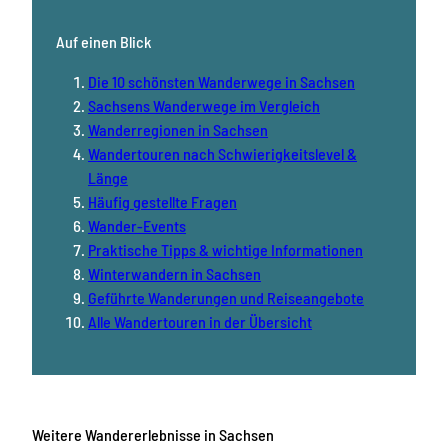
Auf einen Blick
Die 10 schönsten Wanderwege in Sachsen
Sachsens Wanderwege im Vergleich
Wanderregionen in Sachsen
Wandertouren nach Schwierigkeitslevel &
Länge
Häufig gestellte Fragen
Wander-Events
Praktische Tipps & wichtige Informationen
Winterwandern in Sachsen
Geführte Wanderungen und Reiseangebote
Alle Wandertouren in der Übersicht
Weitere Wandererlebnisse
in Sachsen