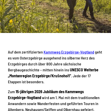
Auf dem zertifizierten
Kammweg Erzgebirge-Vogtland
geht
es vom Osterzgebirge ausgehend ins silberne Herz des
Erzgebirges durch über 800 Jahre sächsische
Bergbaugeschichte – mitten hinein ins
UNESCO Welterbe
„Montanregion Erzgebirge/Krušnohoří"
. Jede der 17
Etappen ist besonders.
Zum
15-jährigen 2026 Jubiläum des Kammwegs
Erzgebirge-Vogtland
wird am 1. Mai mit dem traditionellen
Anwandern sowie Wanderfesten und geführten Touren in
Altenberg, Neuhausen/Seiffen und Olbernhau gefeiert.