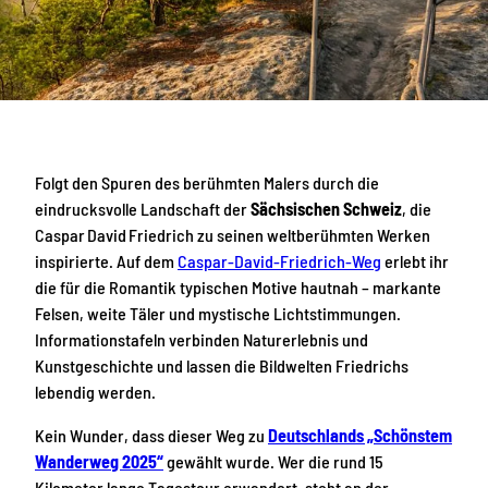
Folgt den Spuren des berühmten Malers durch die
eindrucksvolle Landschaft der
Sächsischen Schweiz
, die
Caspar David Friedrich zu seinen weltberühmten Werken
inspirierte. Auf dem
Caspar-David-Friedrich-Weg
erlebt ihr
die für die Romantik typischen Motive hautnah – markante
Felsen, weite Täler und mystische Lichtstimmungen.
Informationstafeln verbinden Naturerlebnis und
Kunstgeschichte und lassen die Bildwelten Friedrichs
lebendig werden.
Kein Wunder, dass dieser Weg zu
Deutschlands „Schönstem
Wanderweg 2025“
gewählt wurde. Wer die rund 15
Kilometer lange Tagestour erwandert, steht an der