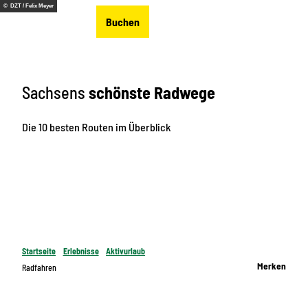
Z
© DZT / Felix Meyer
DE
Buchen
u
Merkzettel
Suche
Menü
m
I
n
Sachsens
schönste Radwege
h
a
l
Die 10 besten Routen im Überblick
t
Startseite
Erlebnisse
Aktivurlaub
Merken
Radfahren