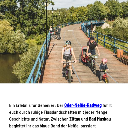
Ein Erlebnis für Genießer: Der
Oder‑Neiße‑Radweg
führt
euch durch ruhige Flusslandschaften mit jeder Menge
Geschichte und Natur. Zwischen
Zittau
und
Bad Muskau
begleitet ihr das blaue Band der Neiße, passiert